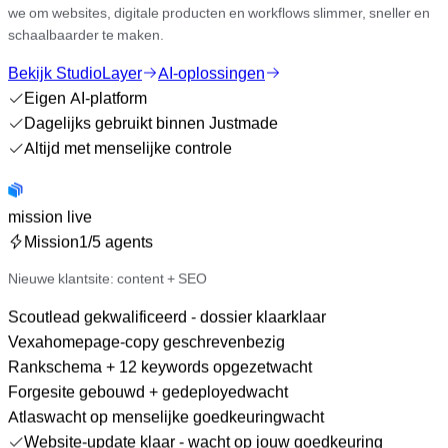
we om websites, digitale producten en workflows slimmer, sneller en
schaalbaarder te maken.
Bekijk StudioLayer
AI-oplossingen
Eigen AI-platform
Dagelijks gebruikt binnen Justmade
Altijd met menselijke controle
mission live
Mission
2
/5 agents
Nieuwe klantsite: content + SEO
Scout
lead gekwalificeerd - dossier klaar
klaar
Vexa
homepage-copy geschreven
klaar
Rank
schema + 12 keywords opgezet
bezig
Forge
site gebouwd + gedeployed
wacht
Atlas
wacht op menselijke goedkeuring
wacht
Website-update klaar -
wacht op jouw goedkeuring