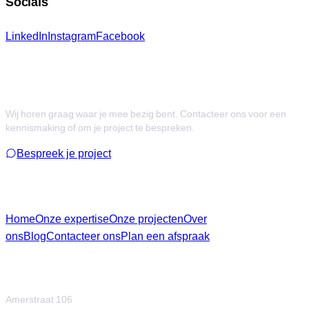
Socials
LinkedIn
Instagram
Facebook
Getriggerd door onze aanpak?
Wij horen graag waar je mee bezig bent. Contacteer ons voor een
kennismaking of om je project te bespreken.
Bespreek je project
Menu
Home
Onze expertise
Onze projecten
Over
ons
Blog
Contacteer ons
Plan een afspraak
Contact
Amerstraat 106