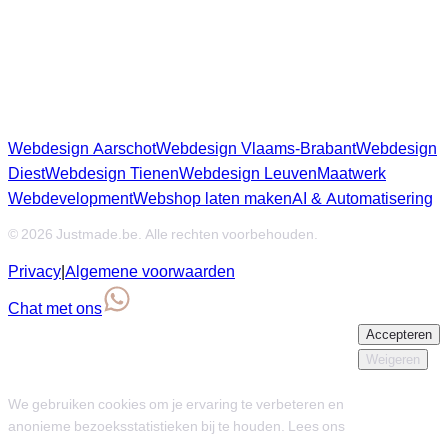
Regio's & diensten
Webdesign Aarschot
Webdesign Vlaams-Brabant
Webdesign
Diest
Webdesign Tienen
Webdesign Leuven
Maatwerk
Webdevelopment
Webshop laten maken
AI & Automatisering
© 2026 Justmade.be. Alle rechten voorbehouden.
Privacy
|
Algemene voorwaarden
Chat met ons
Accepteren
We gebruiken cookies
Weigeren
We gebruiken cookies om je ervaring te verbeteren en
anonieme bezoeksstatistieken bij te houden. Lees ons