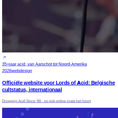
35+
jaar acid, van Aarschot tot Noord-Amerika
2026
webdesign
Officiële website voor Lords of Acid: Belgische
cultstatus, internationaal
Dropping Acid Since '88 - nu ook online zoals het hoort