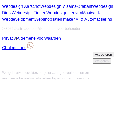
Webdesign Aarschot
Webdesign Vlaams-Brabant
Webdesign
Diest
Webdesign Tienen
Webdesign Leuven
Maatwerk
Webdevelopment
Webshop laten maken
AI & Automatisering
© 2026 Justmade.be. Alle rechten voorbehouden.
Privacy
|
Algemene voorwaarden
Chat met ons
Accepteren
We gebruiken cookies
Weigeren
We gebruiken cookies om je ervaring te verbeteren en
anonieme bezoeksstatistieken bij te houden. Lees ons
privacybeleid
.