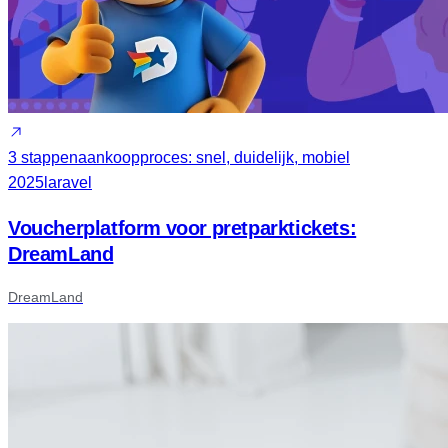
3 stappen
aankoopproces: snel, duidelijk, mobiel
2025
laravel
Voucherplatform voor pretparktickets:
DreamLand
DreamLand