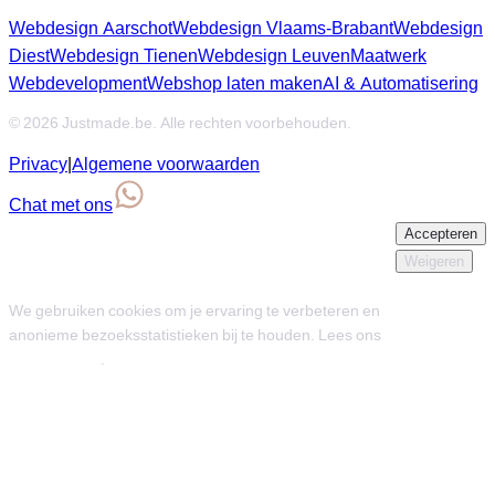
Webdesign Aarschot
Webdesign Vlaams-Brabant
Webdesign
Diest
Webdesign Tienen
Webdesign Leuven
Maatwerk
Webdevelopment
Webshop laten maken
AI & Automatisering
© 2026 Justmade.be. Alle rechten voorbehouden.
Privacy
|
Algemene voorwaarden
Chat met ons
Accepteren
We gebruiken cookies
Weigeren
We gebruiken cookies om je ervaring te verbeteren en
anonieme bezoeksstatistieken bij te houden. Lees ons
privacybeleid
.