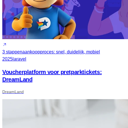
3 stappen
aankoopproces: snel, duidelijk, mobiel
2025
laravel
Voucherplatform voor pretparktickets:
DreamLand
DreamLand