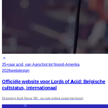
35+
jaar acid, van Aarschot tot Noord-Amerika
2026
webdesign
Officiële website voor Lords of Acid: Belgische
cultstatus, internationaal
Dropping Acid Since '88 - nu ook online zoals het hoort