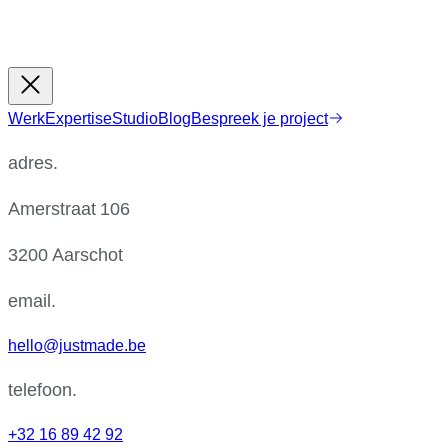
Werk
Expertise
Studio
Blog
Bespreek je project
adres.
Amerstraat 106
3200 Aarschot
email.
hello@justmade.be
telefoon.
+32 16 89 42 92