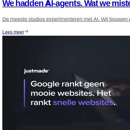
We hadden AI-agents. Wat we mist
De meeste studios experimenteren met AI. Wij bouwen er
Lees meer