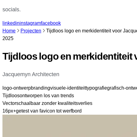
socials.
linkedin
instagram
facebook
Home
Projecten
Tijdloos logo en merkidentiteit voor Jacq
2025
Tijdloos logo en merkidentitei
Jacquemyn Architecten
logo-ontwerp
branding
visuele-identiteit
typografie
grafisch-ontw
Tijdloos
ontworpen los van trends
Vector
schaalbaar zonder kwaliteitsverlies
16px+
getest van favicon tot werfbord