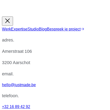
Werk
Expertise
Studio
Blog
Bespreek je project
adres.
Amerstraat 106
3200 Aarschot
email.
hello@justmade.be
telefoon.
+32 16 89 42 92