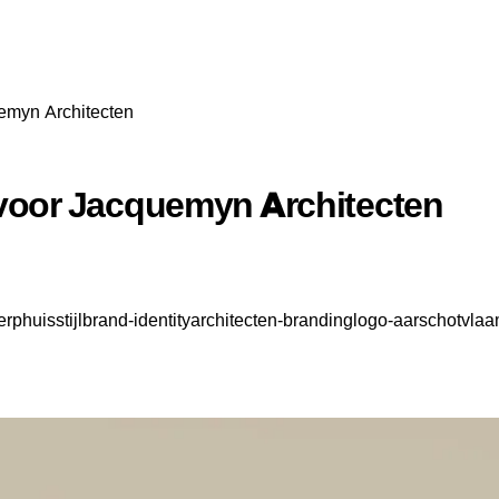
uemyn Architecten
t voor Jacquemyn Architecten
erp
huisstijl
brand-identity
architecten-branding
logo-aarschot
vlaa